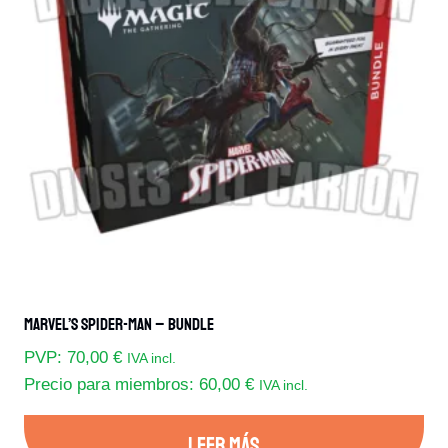
opciones
se
pueden
elegir
en
la
página
de
producto
Marvel’s Spider-Man – Bundle
PVP:
70,00
€
IVA incl.
Precio para miembros:
60,00
€
IVA incl.
LEER MÁS