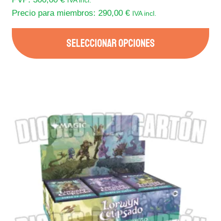
IVA incl.
Precio para miembros:
290,00
€
IVA incl.
SELECCIONAR OPCIONES
Este
producto
tiene
múltiples
variantes.
Las
opciones
se
pueden
elegir
en
la