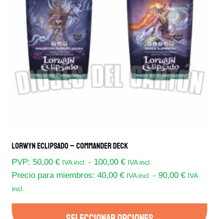
Lorwyn Eclipsado – Commander Deck
Rango
PVP:
50,00
€
-
100,00
€
IVA incl.
IVA incl.
de
Precio para miembros:
40,00
€
-
90,00
€
IVA incl.
IVA
Rango
precios:
incl.
de
desde
precios:
PVP:
SELECCIONAR OPCIONES