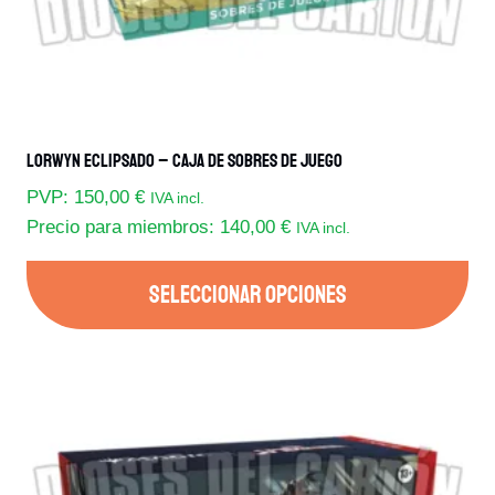
página
de
producto
Lorwyn Eclipsado – Caja De Sobres De Juego
PVP:
150,00
€
IVA incl.
Precio para miembros:
140,00
€
IVA incl.
SELECCIONAR OPCIONES
Este
producto
tiene
múltiples
variantes.
Las