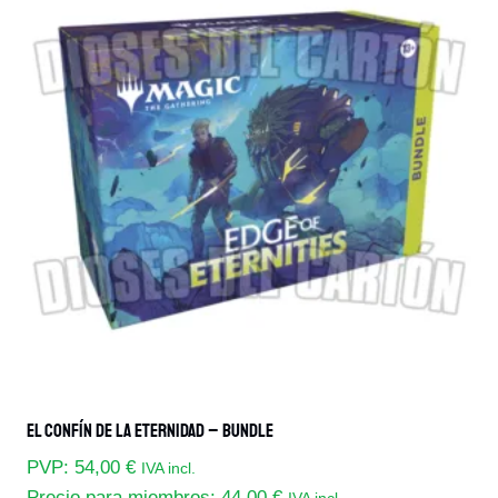
El Confín De La Eternidad – Bundle
PVP:
54,00
€
IVA incl.
Precio para miembros:
44,00
€