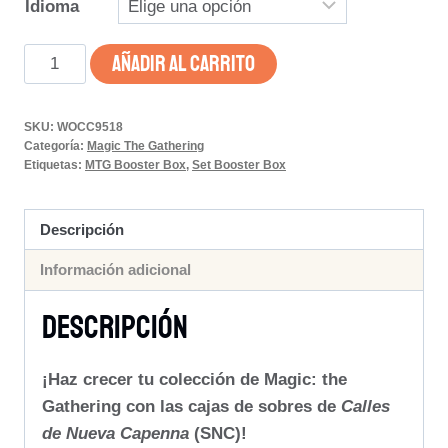
Idioma
Calles
AÑADIR AL CARRITO
de
Nueva
SKU:
WOCC9518
Capenna
Categoría:
Magic The Gathering
–
Etiquetas:
MTG Booster Box
,
Set Booster Box
Caja
de
Descripción
Sobres
Información adicional
de
Set
Descripción
cantidad
¡Haz crecer tu colección de Magic: the
Gathering con las cajas de sobres de
Calles
de Nueva Capenna
(SNC)!