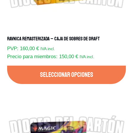
Ravnica Remasterizada – Caja De Sobres De Draft
PVP:
160,00
€
IVA incl.
Precio para miembros:
150,00
€
IVA incl.
SELECCIONAR OPCIONES
Este
producto
tiene
múltiples
variantes.
Las