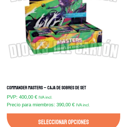
opciones
se
pueden
elegir
en
la
página
de
producto
Commander Masters – Caja De Sobres De Set
PVP:
400,00
€
IVA incl.
Precio para miembros:
390,00
€
IVA incl.
SELECCIONAR OPCIONES