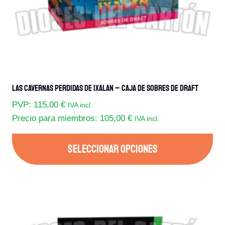
la
página
de
producto
Las Cavernas Perdidas De Ixalan – Caja De Sobres De Draft
PVP:
115,00
€
IVA incl.
Precio para miembros:
105,00
€
IVA incl.
SELECCIONAR OPCIONES
Este
producto
tiene
múltiples