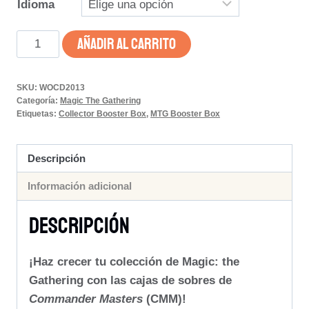
Idioma
Commander
AÑADIR AL CARRITO
Masters
–
SKU:
WOCD2013
Caja
Categoría:
Magic The Gathering
de
Etiquetas:
Collector Booster Box
,
MTG Booster Box
Sobres
de
Descripción
Draft
Información adicional
cantidad
Descripción
¡Haz crecer tu colección de Magic: the
Gathering con las cajas de sobres de
Commander Masters
(CMM)!