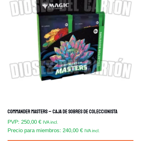
variantes.
Las
opciones
se
pueden
elegir
en
la
página
de
producto
Commander Masters – Caja De Sobres De Coleccionista
PVP:
250,00
€
IVA incl.
Precio para miembros:
240,00
€
IVA incl.