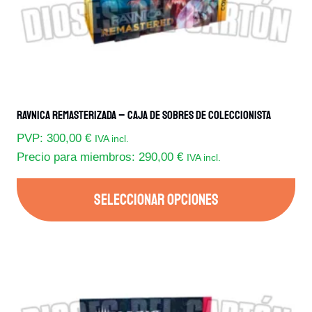
Ravnica Remasterizada – Caja De Sobres De Coleccionista
PVP:
300,00
€
IVA incl.
Precio para miembros:
290,00
€
IVA incl.
SELECCIONAR OPCIONES
Este
producto
tiene
múltiples
variantes.