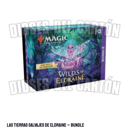
tiene
múltiples
variantes.
Las
opciones
se
pueden
elegir
en
la
página
de
producto
Las Tierras Salvajes De Eldraine – Bundle