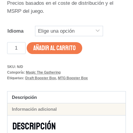
Precios basados en el coste de distribución y el
MSRP del juego.
Idioma
Marvel's
AÑADIR AL CARRITO
Spider-
Man
SKU:
N/D
–
Categoría:
Magic The Gathering
Caja
Etiquetas:
Draft Booster Box
,
MTG Booster Box
de
Sobres
Descripción
de
Información adicional
Juego
cantidad
Descripción