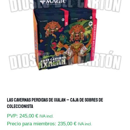
Las
opciones
se
pueden
elegir
en
la
página
de
producto
Las Cavernas Perdidas De Ixalan – Caja De Sobres De
Coleccionista
PVP:
245,00
€
IVA incl.
Precio para miembros:
235,00
€
IVA incl.