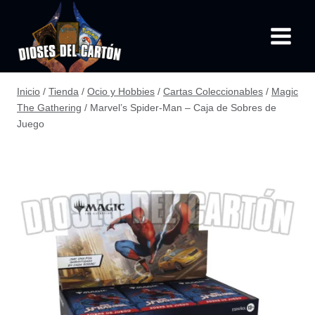
Saltar
al
contenido
Inicio
/
Tienda
/
Ocio y Hobbies
/
Cartas Coleccionables
/
Magic
The Gathering
/
Marvel’s Spider-Man – Caja de Sobres de
Juego