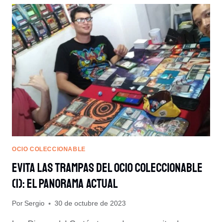
DEL
OCIO
COLECCIONABLE
(2):
PONERSE
A
NIVEL
OCIO COLECCIONABLE
Evita Las Trampas Del Ocio Coleccionable
(1): El Panorama Actual
Por
Sergio
30 de octubre de 2023