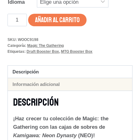
Idioma
Kamigawa:
AÑADIR AL CARRITO
Neon
Dynasty
SKU:
WOOC9198
–
Categoría:
Magic The Gathering
Caja
Etiquetas:
Draft Booster Box
,
MTG Booster Box
de
Sobres
Descripción
de
Información adicional
Draft
cantidad
Descripción
¡Haz crecer tu colección de Magic: the
Gathering con las cajas de sobres de
Kamigawa: Neon Dynasty
(NEO)!