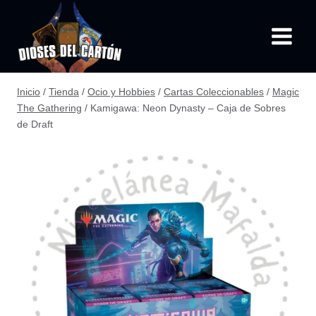
Saltar
al
contenido
Inicio
/
Tienda
/
Ocio y Hobbies
/
Cartas Coleccionables
/
Magic
The Gathering
/
Kamigawa: Neon Dynasty – Caja de Sobres
de Draft