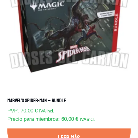
opciones
se
pueden
elegir
en
la
página
de
producto
Marvel’s Spider-Man – Bundle
PVP:
70,00
€
IVA incl.
Precio para miembros:
60,00
€
IVA incl.