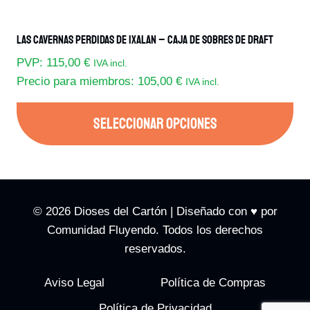
Las Cavernas Perdidas De Ixalan – Caja De Sobres De Draft
PVP:
115,00
€
IVA incl.
Precio para miembros:
105,00
€
IVA incl.
SELECCIONAR OPCIONES
Este
producto
tiene
múltiples
© 2026 Dioses del Cartón | Diseñado con ♥️ por
variantes.
Comunidad Fluyendo. Todos los derechos
Las
reservados.
opciones
Aviso Legal
Política de Compras
se
pueden
Política de Privacidad