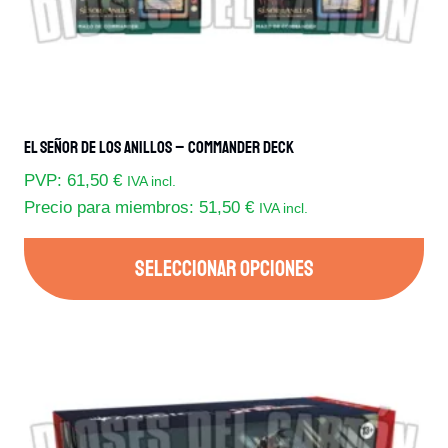
página
de
producto
El Señor De Los Anillos – Commander Deck
PVP:
61,50
€
IVA incl.
Precio para miembros:
51,50
€
IVA incl.
SELECCIONAR OPCIONES
Este
producto
tiene
múltiples
variantes.
Las