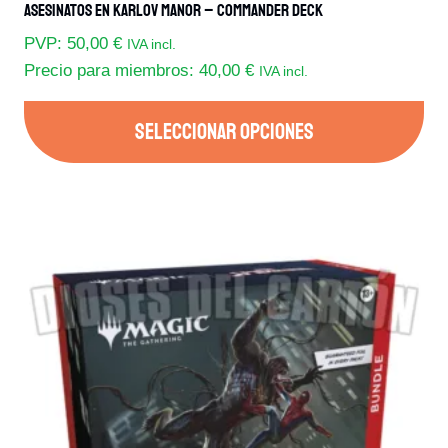
Asesinatos En Karlov Manor – Commander Deck
PVP:
50,00
€
IVA incl.
Precio para miembros:
40,00
€
IVA incl.
SELECCIONAR OPCIONES
Este
producto
tiene
múltiples
variantes.
Las
opciones
se
pueden
elegir
en