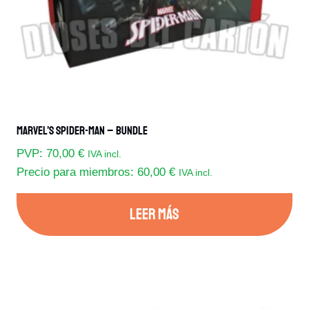
la
página
de
producto
Marvel’s Spider-Man – Bundle
PVP:
70,00
€
IVA incl.
Precio para miembros:
60,00
€
IVA incl.
LEER MÁS