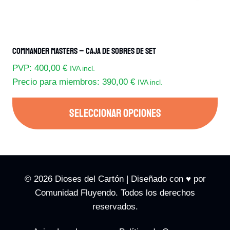
Commander Masters – Caja De Sobres De Set
PVP:
400,00
€
IVA incl.
Precio para miembros:
390,00
€
IVA incl.
SELECCIONAR OPCIONES
Este
producto
tiene
múltiples
© 2026 Dioses del Cartón | Diseñado con ♥️ por
variantes.
Comunidad Fluyendo. Todos los derechos
Las
reservados.
opciones