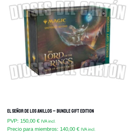
El Señor De Los Anillos – Bundle Gift Edition
PVP:
150,00
€
IVA incl.
Precio para miembros:
140,00
€
IVA incl.